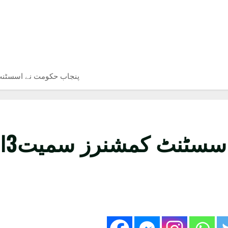
پنجاب حکومت نے اسسٹنٹ کمشنرز سمیت3
نرز سمیت3افسران کے تبادلے کردئیے