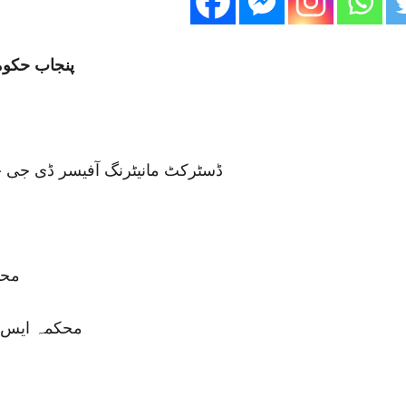
پنجاب حکوم
ڈسٹرکٹ مانیٹرنگ آفیسر ڈی جی خ
محم
محکمہ ایس ای