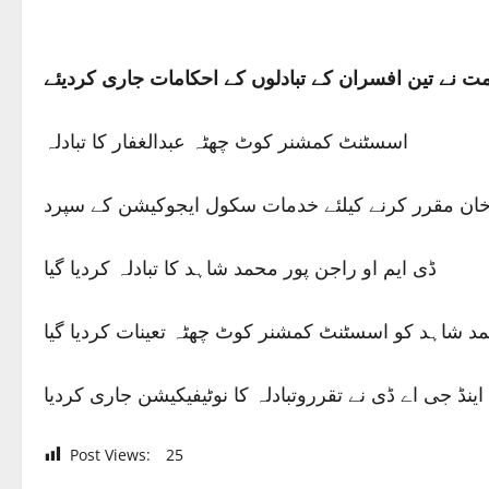
ت نے تین افسران کے تبادلوں کے احکامات جاری کردیئے
اسسٹنٹ کمشنر کوٹ چھٹہ عبدالغفار کا تبادلہ
ان مقرر کرنے کیلئے خدمات سکول ایجوکیشن کے سپرد
ڈی ایم او راجن پور محمد شاہد کا تبادلہ کردیا گیا
د شاہد کو اسسٹنٹ کمشنر کوٹ چھٹہ تعینات کردیا گیا
نڈ جی اے ڈی نے تقرروتبادلہ کا نوٹیفیکیشن جاری کردیا
Post Views:
25