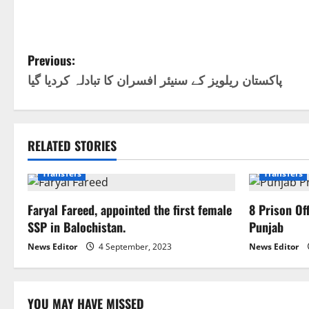
P
Previous:
پاکستان ریلویز کے سنیئر افسران کا تبادلہ کردیا گیا
o
s
t
RELATED STORIES
National
Pakistan
Quetta
n
Transfers
Transfers
a
Faryal Fareed, appointed the first female
8 Prison Of
SSP in Balochistan.
Punjab
v
News Editor
4 September, 2023
News Editor
i
g
YOU MAY HAVE MISSED