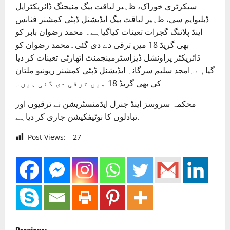
سیکرٹری خوراک، ظہیر لیاقت بیگ منیجنگ ڈائریکٹرایل
ڈبلیوایم سی، ظہیر لیاقت بیگ ایڈیشنل ڈپٹی کمشنر فنانس
اینڈ پلاننگ گجرات تعینات کیاگیاہے۔ محمد رضوان بابر کو
بھی گریڈ 18 میں ترقی دے دی گئی۔محمد رضوان کو
ڈائریکٹر پراونشل ڈیزاسٹرمینجمنٹ اتھارٹی تعینات کر دیا
گیاہے۔امجد سلیم سرگانہ ایڈیشنل ڈپٹی کمشنر ریونیو ملتان
کی بھی گریڈ 18 میں ترقی دی گئی ہیں۔
محکمہ سروسز اینڈ جنرل ایڈمنسٹریشن نے ترقیوں اور
تبادلوں کا نوٹیفکیشن جاری کر دیاہے.
Post Views:
27
P