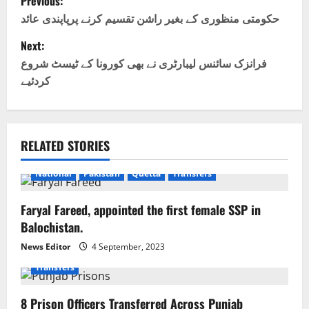
Previous:
o
حکومتی منظوری کے بغیر راشن تقسیم کرنے پرپاپندی عائد
Next:
s
فرانزک سائنس لیبارٹری نے بھی کورونا کے ٹیسٹ شروع
t
کردئیے
n
a
RELATED STORIES
v
National
Pakistan
Quetta
Transfers
i
Faryal Fareed, appointed the first female SSP in
g
Balochistan.
a
News Editor
4 September, 2023
Transfers
t
8 Prison Officers Transferred Across Punjab