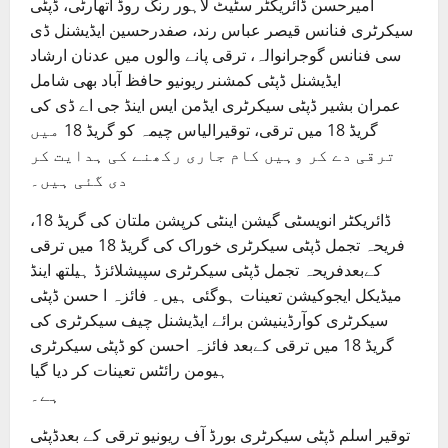
امیرحسن ڈائریکٹر سٹیٹ لاہور رنگ روڈ اتھارٹی، ڈپٹی
سیکرٹری فنانس قیصر عباس رند، صفدرحسین ایڈیشنل ڈی
سی فنانس گوجرانوالہ، ترقی پانے والوں میں عدنان ارشاد
ایڈیشنل ڈپٹی کمشنر ریونیو حافظ آباد بھی شامل
عمران بشیر ڈپٹی سیکرٹری ایڈمن ایس اینڈ جی اے ڈی کی
گریڈ 18 میں ترقی، توقیرالیاس چیمہ کو گریڈ 18 میں
ترقی دے کر وہیں کام جاری رکھنے کی ہدایت کر
دی گئی ہیں۔
ڈائریکٹر انویسٹی گیشن اینٹی کرپشن ملتان کی گریڈ 18،
فریحہ تجمل ڈپٹی سیکرٹری خوراک کی گریڈ 18 میں ترقی
کےبعدفریحہ تجمل ڈپٹی سیکرٹری سپیشلائزڈ ہیلتھ اینڈ
میڈیکل ایجوکیشن تعینات ہوگئی ہیں۔ فائزہ ا حسن ڈپٹی
سیکرٹری کوآرڈینیشن برائے ایڈیشنل چیف سیکرٹری کی
گریڈ 18 میں ترقی کےبعد فائزہ احسن کو ڈپٹی سیکرٹری
ہیومن رائٹس تعینات کر دیا گیا
ہے۔
توقیر اسلم ڈپٹی سیکرٹری بورڈ آف ریونیو ترقی کے بعدڈپٹی