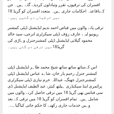
افسران کی ترقیوں، تقرر وتبادلوں کردیئے گئے ہیں۔ جن
کےباقاعدہ احکامات جاری ہیں۔ متعدد افسران کو گریڈ 18
میں ترقیاں دی گئیں ہیں۔
ترقی پانے والوں میں فیاض احمد ندیم ایڈیشنل ڈپٹی کمشنر
ریونیو لیہ، عارف رؤف ڈپٹی سیکرٹری انرجی، سید خالد
محمود گیلانی ایڈیشنل ڈپٹی کمشنرجنرل وہاڑی کی
گریڈ18میں ترقی دی گئی ہیں۔
اس کےساتھ ساتھ ساتھ شیخ محمد طاہر ایڈیشنل ڈپٹی
کمشنر جنرل رحیم یار خان، شاہد عباس ایڈیشنل ڈپٹی
کمشنرجنرل جھنگ، عبداللہ خرم نیازی ڈپٹی سیکرٹری
پرائمری اینڈ سیکنڈری ہیلتھ کیئر، عبد الطیف ایڈیشنل ڈی
سی فنانس بھی گریڈ 18 میں ترقی حاصل کرنے والوں میں
شامل ہیں۔ تمام افسران کو گریڈ 18 میں ترقی کے بعد
وہیں خدمات جاری رکھنے کا حکم جاتی کیاگیاہے۔