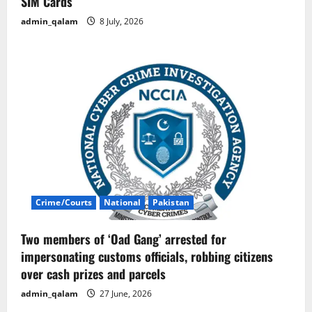
SIM Cards
admin_qalam
8 July, 2026
Crime/Courts
National
Pakistan
Two members of ‘Oad Gang’ arrested for
impersonating customs officials, robbing citizens
over cash prizes and parcels
admin_qalam
27 June, 2026