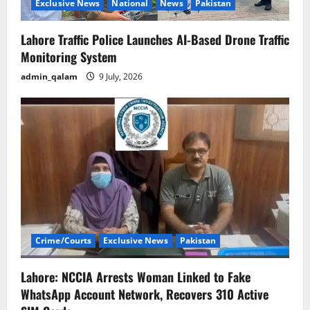
Exclusive News
National
News
Pakistan
Lahore Traffic Police Launches AI-Based Drone Traffic
Monitoring System
admin_qalam
9 July, 2026
Crime/Courts
Exclusive News
Pakistan
Lahore: NCCIA Arrests Woman Linked to Fake
WhatsApp Account Network, Recovers 310 Active